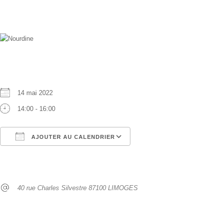
Date :
14 septembre 2022
Heure :
00:00 - 00:00
QUAND
14 mai 2022
14:00 - 16:00
AJOUTER AU CALENDRIER
Télécharger ICS
Calendrier Google
OÙ
40 rue Charles Silvestre 87100 LIMOGES
TYPE D’ÉVÈNEMENT