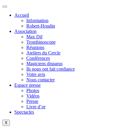
Accueil
Information
Robert-Houdin
Association
Max Dif
Trombinoscope
Réunions
Ateliers du Cercle
Conférences
Magiciens disparus
Ils nous ont fait confiance
Votre avis
Nous contacter
Espace presse
Photos
Vidéos
Presse
Livre d’or
Spectacles
X