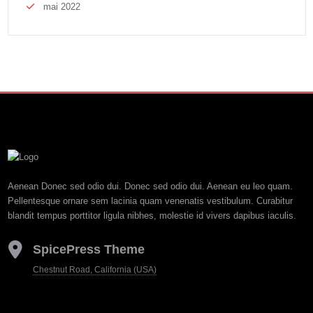
mai 2022
Aenean Donec sed odio dui. Donec sed odio dui. Aenean eu leo quam.
Pellentesque ornare sem lacinia quam venenatis vestibulum. Curabitur
blandit tempus porttitor ligula nibhes, molestie id vivers dapibus iaculis.
SpicePress Theme
Chestnut Road, California (USA)