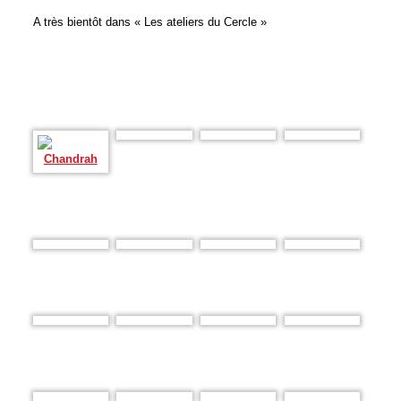
A très bientôt dans « Les ateliers du Cercle »
Chandrah
Prax
Prax
Chandrah
Groupe atelier
Groupe atelier
Groupe atelier
Groupe atelier
Groupe atelier
Sébastien
Sébastien
Sébastien