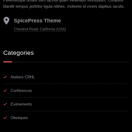
Pellentesque ornare sem lacinia quam venenatis vestibulum. Curabitur
blandit tempus porttitor ligula nibhes, molestie id vivers dapibus iaculis.
SpicePress Theme
Chestnut Road, California (USA)
Categories
Ateliers CRHL
Conférences
Evènements
Obsèques