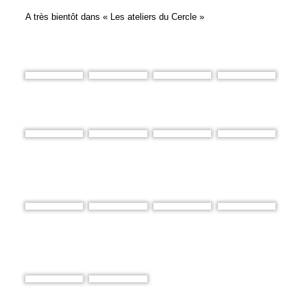
A très bientôt dans « Les ateliers du Cercle »
Chandrah
Laurent et Léo
Sébastien
Laurent et Léo
Chandrah
Groupe atelier
Groupe atelier
Sébastien et
niveau 1
niveau 1
Prax
Sébastien et
Groupe atelier
Groupe atelier
Laurent
Prax
niveau 1
niveau 1
Sébastien
Groupe atelier