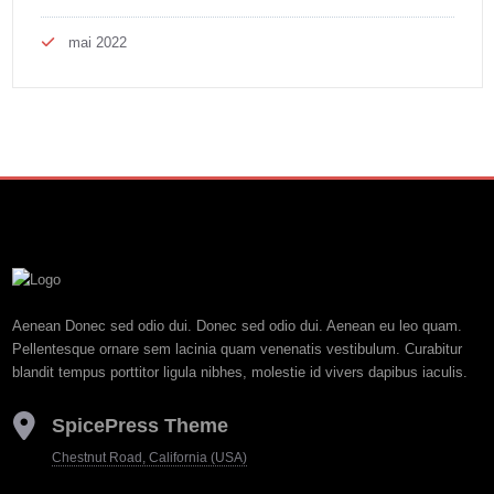
mai 2022
Aenean Donec sed odio dui. Donec sed odio dui. Aenean eu leo quam.
Pellentesque ornare sem lacinia quam venenatis vestibulum. Curabitur
blandit tempus porttitor ligula nibhes, molestie id vivers dapibus iaculis.
SpicePress Theme
Chestnut Road, California (USA)