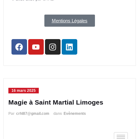
Mentions Légales
16 mars 2025
Magie à Saint Martial Limoges
Par
crhl87@gmail.com
dans
Evènements