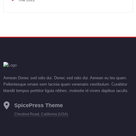
Aenean Donec sed odio dui. Donec sed odio dui. Aenean eu leo quam.
Pellentesque ornare sem lacinia quam venenatis vestibulum. Curabitur
blandit tempus porttitor ligula nibhes, molestie id vivers dapibus iaculis.
SpicePress Theme
Chestnut Road, California (USA)